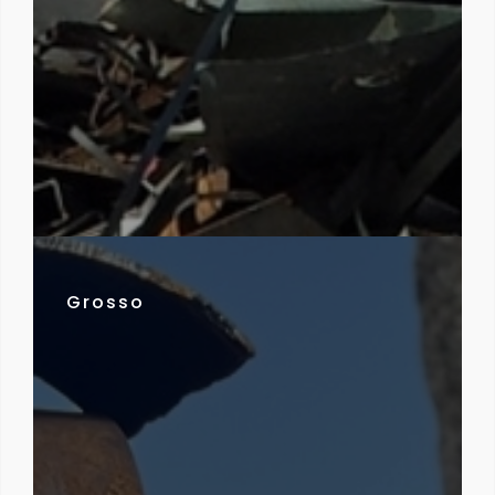
Grosso